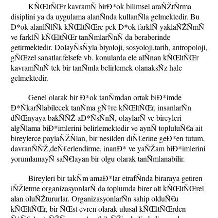
KÑŒltÑŒr kavramÑ birÐ*ok bilimsel araÑŽtÑrma
disiplini ya da uygulama alanÑnda kullanÑla gelmektedir. Bu
Ð*ok alanlÑlÑk kÑŒltÑŒre pek Ð*ok farklÑ yaklaÑŽÑmÑ
ve farklÑ kÑŒltÑŒr tanÑmlarÑnÑ da beraberinde
getirmektedir. DolayÑsÑyla biyoloji, sosyoloji,tarih, antropoloji,
gÑŒzel sanatlar,felsefe vb. konularda ele alÑnan kÑŒltÑŒr
kavramÑnÑ tek bir tanÑmla belirlemek olanaksÑz hale
gelmektedir.
Genel olarak bir Ð*ok tanÑmdan ortak biÐ*imde
Ð*ÑkarÑlabilecek tanÑma gÑ†re kÑŒltÑŒr, insanlarÑn
dÑŒnyaya bakÑÑŽ aÐ*ÑsÑnÑ, olaylarÑ ve bireyleri
algÑlama biÐ*imlerini belirlemektedir ve aynÑ topluluÑ€a ait
bireylerce paylaÑŽÑlan, bir nesilden diÑ€erine geÐ*en tutum,
davranÑÑŽ,deÑ€erlendirme, inanÐ* ve yaÑŽam biÐ*imlerini
yorumlamayÑ saÑ€layan bir olgu olarak tanÑmlanabilir.
Bireyleri bir takÑm amaÐ*lar etrafÑnda biraraya getiren
iÑŽletme organizasyonlarÑ da toplumda birer alt kÑŒltÑŒrel
alan oluÑŽtururlar. OrganizasyonlarÑn sahip olduÑ€u
kÑŒltÑŒr, bir ÑŒst evren olarak ulusal kÑŒltÑŒrden