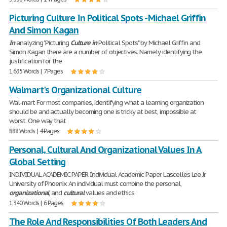
Picturing Culture In Political Spots - Michael Griffin
And Simon Kagan
In
analyzing "Picturing
Culture
in
Political Spots" by Michael Griffin and
Simon Kagan there are a number of objectives. Namely identifying the
justification for the
1,635 Words | 7 Pages
Walmart's Organizational Culture
Wal-mart For most companies, identifying what a learning organization
should be and actually becoming one is tricky at best, impossible at
worst. One way that
888 Words | 4 Pages
Personal, Cultural And Organizational Values In A
Global Setting
INDIVIDUAL ACADEMIC PAPER Individual Academic Paper Lascelles Lee Jr.
University of Phoenix An individual must combine the personal,
organizational
, and
cultural
values and ethics
1,340 Words | 6 Pages
The Role And Responsibilities Of Both Leaders And