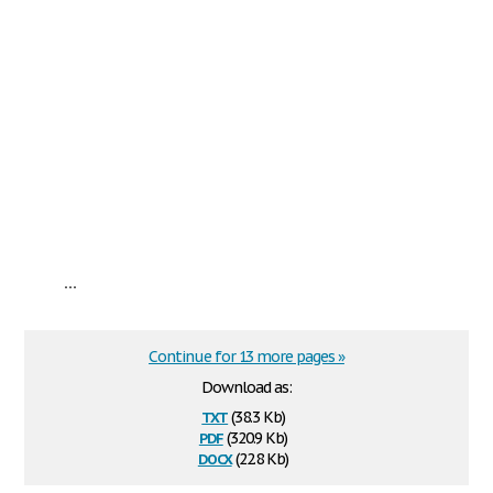
...
Continue for 13 more pages »
Download as:
txt
(38.3 Kb)
pdf
(320.9 Kb)
docx
(22.8 Kb)