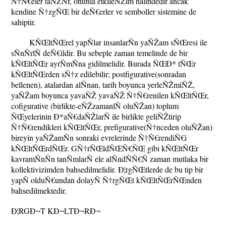
Ñ†Ñ€eler taÑŽÑr, onunla etkileÑŽim halindedir ancak
kendine Ñ†zgÑŒ bir deÑ€erler ve semboller sistemine de
sahiptir.
KÑŒltÑŒrel yapÑlar insanlarÑn yaÑŽam sÑŒresi ile
sÑnÑrlÑ deÑ€ildir. Bu sebeple zaman temelinde de bir
kÑŒltÑŒr ayrÑmÑna gidilmelidir. Burada ÑŒÐ* tÑŒr
kÑŒltÑŒrden sÑ†z edilebilir; postfigurative(sonradan
bellenen), atalardan alÑnan, tarih boyunca yerleÑŽmiÑŽ,
yaÑŽam boyunca yavaÑŽ yavaÑŽ Ñ†Ñ€renilen kÑŒltÑŒr,
cofigurative (birlikte-eÑŽzamanlÑ oluÑŽan) toplum
ÑŒyelerinin Ð*aÑ€daÑŽlarÑ ile birlikte geliÑŽtirip
Ñ†Ñ€rendikleri kÑŒltÑŒr, prefigurative(Ñ†nceden oluÑŽan)
bireyin yaÑŽamÑn sonraki evrelerinde Ñ†Ñ€rendiÑ€i
kÑŒltÑŒrdÑŒr. GÑ†rÑŒldÑŒÑ€ÑŒ gibi kÑŒltÑŒr
kavramÑnÑn tanÑmlarÑ ele alÑndÑÑ€Ñ zaman mutlaka bir
kollektivizimden bahsedilmelidir. Ð¦rgÑŒtlerde de bu tip bir
yapÑ olduÑ€undan dolayÑ Ñ†rgÑŒt kÑŒltÑŒrÑŒnden
bahsedilmektedir.
Ð¦RGÐ¬T KÐ¬LTÐ¬RÐ¬