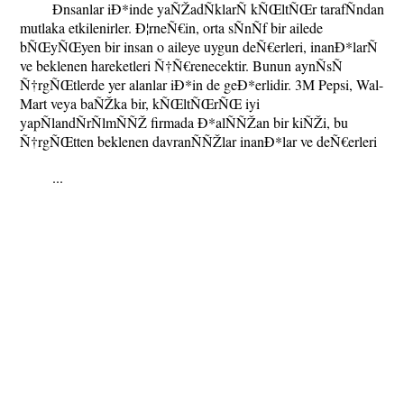
Ð­nsanlar iÐ*inde yaÑŽadÑklarÑ kÑŒltÑŒr tarafÑndan
mutlaka etkilenirler. Ð¦rneÑ€in, orta sÑnÑf bir ailede
bÑŒyÑŒyen bir insan o aileye uygun deÑ€erleri, inanÐ*larÑ
ve beklenen hareketleri Ñ†Ñ€renecektir. Bunun aynÑsÑ
Ñ†rgÑŒtlerde yer alanlar iÐ*in de geÐ*erlidir. 3M Pepsi, Wal-
Mart veya baÑŽka bir, kÑŒltÑŒrÑŒ iyi
yapÑlandÑrÑlmÑÑŽ firmada Ð*alÑÑŽan bir kiÑŽi, bu
Ñ†rgÑŒtten beklenen davranÑÑŽlar inanÐ*lar ve deÑ€erleri
...