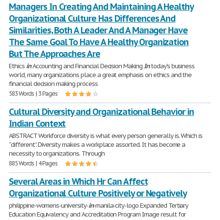
Managers In Creating And Maintaining A Healthy
Organizational Culture Has Differences And
Similarities, Both A Leader And A Manager Have
The Same Goal To Have A Healthy Organization
But The Approaches Are
Ethics
in
Accounting and Financial Decision Making
In
today's business
world, many organizations place a great emphasis on ethics and the
financial decision making process
583 Words | 3 Pages
Cultural Diversity and Organizational Behavior in
Indian Context
ABSTRACT Workforce diversity is what every person generally is. Which is
“different”. Diversity makes a workplace assorted. It has become a
necessity to organizations. Through
885 Words | 4 Pages
Several Areas in Which Hr Can Affect
Organizational Culture Positively or Negatively
philippine-womens-university-
in
-manila-city-logo Expanded Tertiary
Education Equivalency and Accreditation Program Image result for