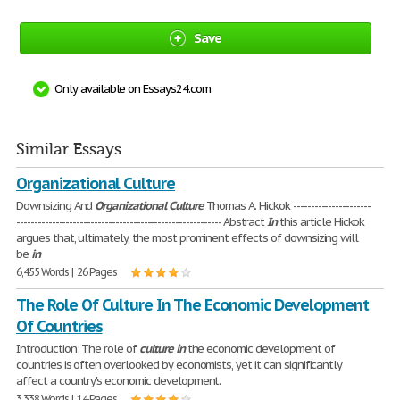
Save
Only available on Essays24.com
Similar Essays
Organizational Culture
Downsizing And
Organizational
Culture
Thomas A. Hickok ----------------------
---------------------------------------------------------- Abstract
In
this article Hickok
argues that, ultimately, the most prominent effects of downsizing will
be
in
6,455 Words | 26 Pages
The Role Of Culture In The Economic Development
Of Countries
Introduction: The role of
culture
in
the economic development of
countries is often overlooked by economists, yet it can significantly
affect a country's economic development.
3,338 Words | 14 Pages