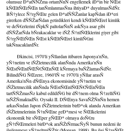
olumsuz Ð*atÑÑŽma ortamÑnÑ engellemek iÐ*in bir ÑŒst
kÑŒltÑŒrÑŒn tanÑmlanmasÑna ihtiyaÐ* duyulmasÑdÑr.
BÑ†ylece Ñ†rgÑŒte gelen Ð*alÑÑŽanlar kapÑdan iÐ*eri
girerken dÑÑŽarÑdan getirdikleri kendi kÑŒltÑŒrel kimlik
ve deÑ€erlerini tÑpkÑ paltolarÑnÑ askÑya asar gibi
dÑÑŽarÑda bÑrakacaklar ve iÑŽ Ñ†nlÑŒklerini giyer gibi
Ñ†rgÑŒtÑŒn ÑŒst kÑŒltÑŒrel kimliÑ€ini
takÑnacaklardÑr.
Ð­kincisi, 1970'li yÑllardan itibaren Japonya'nÑn,
yÑ†netim ve iÑŽletmecilik alanÑnda Amerika'nÑn
ÑŒstÑŒnlÑŒÑ€ÑŒnÑŒ kÑrmaya baÑŽlamasÑdÑr.
BilindiÑ€i ÑŒzere, 1960'lÑ ve 1970'li yÑllar arasÑ
Amerika'nÑn dÑŒnya ekonomisinde yÑ†netim ve
iÑŽletmecilik alnÑnda ÑŒstÑŒnlÑŒÑ€ÑŒnÑŒn
tartÑÑŽmasÑz kabul edildiÑ€i bir dÑ†nem olma Ñ†zelliÑ€i
taÑŽÑmaktadÑr. Oysaki II. DÑŒnya SavaÑŽÑnÑn hemen
arkasÑndan Japon iÑŽletmelerinin birÐ*ok alanda Amerikan
iÑŽletmelerinin Ñ†nÑŒne geÐ*mesi ve ÑŒlkelerini
ekonomik bir sÑŒper gÑŒÐ* olmaya doÑ€ru
gÑ†tÑŒrmeleri birÐ*ok araÑŽtÑrmacÑyÑ bunun nedeni ile
ilgilenmeye yÑ†neltmiÑŽtir (Morgan, 1998). Bu ilgi Ñ†rgÑŒt