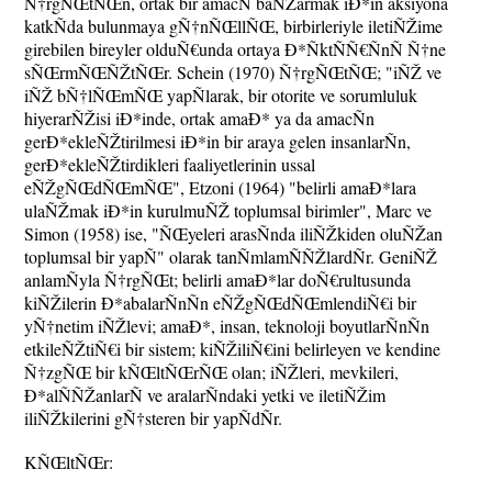
Ñ†rgÑŒtÑŒn, ortak bir amacÑ baÑŽarmak iÐ*in aksiyona
katkÑda bulunmaya gÑ†nÑŒllÑŒ, birbirleriyle iletiÑŽime
girebilen bireyler olduÑ€unda ortaya Ð*ÑktÑÑ€ÑnÑ Ñ†ne
sÑŒrmÑŒÑŽtÑŒr. Schein (1970) Ñ†rgÑŒtÑŒ; "iÑŽ ve
iÑŽ bÑ†lÑŒmÑŒ yapÑlarak, bir otorite ve sorumluluk
hiyerarÑŽisi iÐ*inde, ortak amaÐ* ya da amacÑn
gerÐ*ekleÑŽtirilmesi iÐ*in bir araya gelen insanlarÑn,
gerÐ*ekleÑŽtirdikleri faaliyetlerinin ussal
eÑŽgÑŒdÑŒmÑŒ", Etzoni (1964) "belirli amaÐ*lara
ulaÑŽmak iÐ*in kurulmuÑŽ toplumsal birimler", Marc ve
Simon (1958) ise, "ÑŒyeleri arasÑnda iliÑŽkiden oluÑŽan
toplumsal bir yapÑ" olarak tanÑmlamÑÑŽlardÑr. GeniÑŽ
anlamÑyla Ñ†rgÑŒt; belirli amaÐ*lar doÑ€rultusunda
kiÑŽilerin Ð*abalarÑnÑn eÑŽgÑŒdÑŒmlendiÑ€i bir
yÑ†netim iÑŽlevi; amaÐ*, insan, teknoloji boyutlarÑnÑn
etkileÑŽtiÑ€i bir sistem; kiÑŽiliÑ€ini belirleyen ve kendine
Ñ†zgÑŒ bir kÑŒltÑŒrÑŒ olan; iÑŽleri, mevkileri,
Ð*alÑÑŽanlarÑ ve aralarÑndaki yetki ve iletiÑŽim
iliÑŽkilerini gÑ†steren bir yapÑdÑr.
KÑŒltÑŒr: