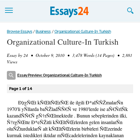
Browse Essays
Browse Essays
/
Business
/
Organizational Culture-In Turkish
Organizational Culture-In Turkish
Join now!
Essay by
24
• October 9, 2010 • 3,478 Words (14 Pages) • 2,881
Login
Views
Support
Essay Preview: Organizational Culture-In Turkish
Page 1 of 14
Ð¦rgÑŒt kÑŒltÑŒrÑŒ ile ilgili Ð*alÑÑŽmalarÑn
1970'li yÑllarda baÑŽladÑÑ€Ñ ve 1980'lerde ise aÑ€ÑrlÑk
kazandÑÑ€Ñ gÑ†rÑŒlmektedir . Bunun sebeplerinden ilki,
Ñ†rgÑŒtte Ð*eÑŽitli kÑŒltÑŒrlerden gelen insanlarÑn
oluÑŽturduklarÑ alt kÑŒltÑŒrlerin birbirleri ÑŒzerinde
kurmak istedikleri iktidar mÑŒcadelelerinden kaynaklanan