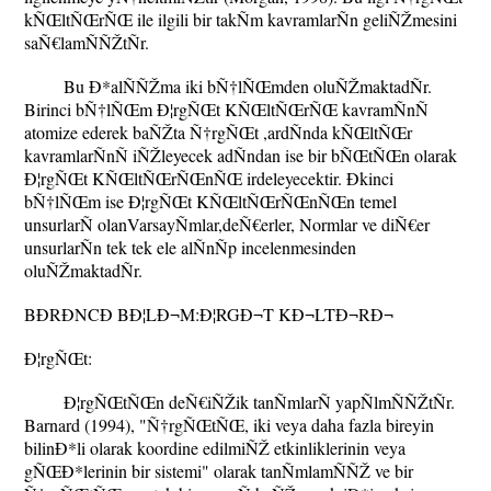
kÑŒltÑŒrÑŒ ile ilgili bir takÑm kavramlarÑn geliÑŽmesini
saÑ€lamÑÑŽtÑr.
Bu Ð*alÑÑŽma iki bÑ†lÑŒmden oluÑŽmaktadÑr.
Birinci bÑ†lÑŒm Ð¦rgÑŒt KÑŒltÑŒrÑŒ kavramÑnÑ
atomize ederek baÑŽta Ñ†rgÑŒt ,ardÑnda kÑŒltÑŒr
kavramlarÑnÑ iÑŽleyecek adÑndan ise bir bÑŒtÑŒn olarak
Ð¦rgÑŒt KÑŒltÑŒrÑŒnÑŒ irdeleyecektir. Ð­kinci
bÑ†lÑŒm ise Ð¦rgÑŒt KÑŒltÑŒrÑŒnÑŒn temel
unsurlarÑ olanVarsayÑmlar,deÑ€erler, Normlar ve diÑ€er
unsurlarÑn tek tek ele alÑnÑp incelenmesinden
oluÑŽmaktadÑr.
BÐ­RÐ­NCÐ­ BÐ¦LÐ¬M:Ð¦RGÐ¬T KÐ¬LTÐ¬RÐ¬
Ð¦rgÑŒt:
Ð¦rgÑŒtÑŒn deÑ€iÑŽik tanÑmlarÑ yapÑlmÑÑŽtÑr.
Barnard (1994), "Ñ†rgÑŒtÑŒ, iki veya daha fazla bireyin
bilinÐ*li olarak koordine edilmiÑŽ etkinliklerinin veya
gÑŒÐ*lerinin bir sistemi" olarak tanÑmlamÑÑŽ ve bir